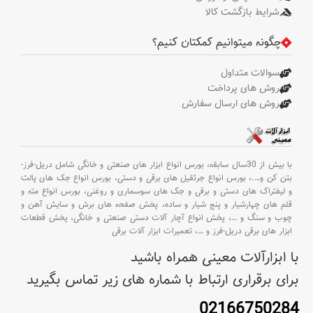
شرایط بازگشت کالا
چگونه میتوانیم کمکتان کنیم؟
سوالات متداول
روش های پرداخت
روش های ارسال سفارش
با بیش از 30سال سابقه،
بورس انواع ابزار های صنعتی و خانگی شامل دریل-فرز-
بتن کن و
….،
بورس انواع جرثقیل های برقی و دستی،
بورس انواع جک های پالت
و لیفتراک های دستی و برقی و جک های سوسماری و روغنی،
بورس انواع مته و
قلم های چهارشیار و پنج شیار و ساده،
پخش صفحه های برش و سایش آهن و
چوب و سنگ و
…،
پخش انواع آچار آلات دستی صنعتی و خانگی،
پخش قطعات
ابزار های برقی دریل-فرز و
…،
تعمیرات ابزار آلات برقی
با ابزارآلات معینی همراه باشید
برای برقراری ارتباط با شماره های زیر تماس بگیرید
02166750284