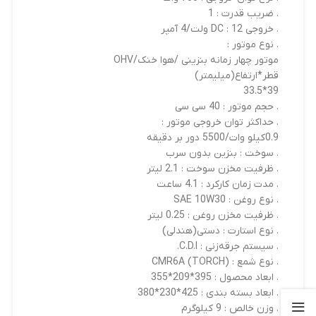
. ضریب قدرت : 1
. خروجی DC : 12 ولت/4 آمپر
. نوع موتور :
موتور چهار زمانه بنزینی /هوا خنک/OHV
قطر*ارتفاع(میلیمتر)
39*33.5
. حجم موتور : 40 سی سی
. حداکثر توان خروجی موتور :
0.9کیلو وات/5500 دور بر دقیقه
. سوخت : بنزین بدون سرب
. ظرفیت مخزن سوخت : 2.1 لیتر
. مدت زمان کارکرد : 4.1 ساعت
. نوع روغن : SAE 10W30
. ظرفیت مخزن روغن : 0.25 لیتر
. نوع استارت : دستی(هندلی)
. سیستم جرقه‌زنی : C.D.I.
. نوع شمع : CMR6A (TORCH)
. ابعاد محصول : 395*209*355
. ابعاد بسته بندی : 425*230*380
. وزن خالص : 9 کیلوگرم