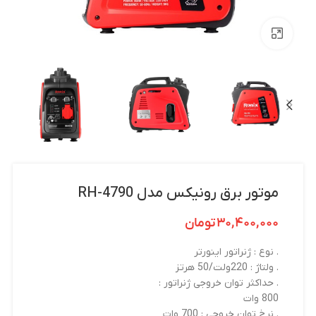
بزرگنمایی تصویر
موتور برق رونیکس مدل RH-4790
۳۰,۴۰۰,۰۰۰
تومان
. نوع : ژنراتور اینورتر
. ولتاژ : 220ولت/50 هرتز
. حداکثر توان خروجی ژنراتور :
800 وات
. نرخ توان خروجی : 700 وات