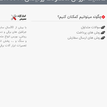
: صفر تا 40 درجه سانتی گراد .
سانتی گراد . باتری مورد 
باتری مورد نیاز : سه عدد باتری
عدد باتری نیم قلمی AAA
نیم قلمی AAA
چگونه میتوانیم کمکتان کنیم؟
سوالات متداول
با بیش از 30سال سابقه،
جرثقیل های برقی و د
روش های پرداخت
روغنی،
بورس انواع مته 
روش های ارسال سفارش
و سنگ و
…،
پخش انو
تعمیرات ابزار آلات برقی