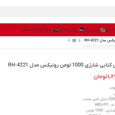
 شارژی
ابزار بنزینی
ابزار روشنایی
مجله ابزارآلات معینی
رژی 1000 لومن رونیکس مدل RH-4221
۱,۸
تومان
 :
ABS+P
: 1000 لومن