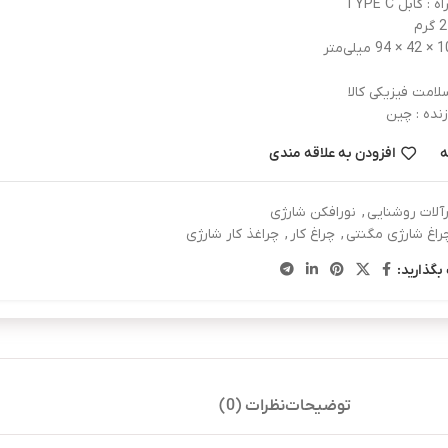
: کابل TYPE C
امت فیزیکی کالا
نده : چین
ه
افزودن به علاقه مندی
ارآلات روشنایی
,
نورافکن شارژی
راغ شارژی مگنتی
,
چراغ کار
,
چراغذ کار شارژی
بگذارید:
توضیحات
نظرات (0)