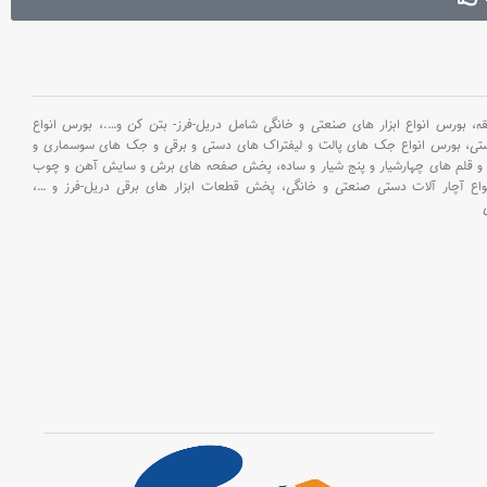
: 30متر . دمای رنگ نور :
نیاز : سه
: چ
7000کلوین . جنس بدنه :
پلاستیک فشرده + سیلیکون .
برق ورودی شارژ : 5ولت/1آمپر .
مدت زمان شارژ : 3.5ساعت .
بورس انواع ابزار های صنعتی و خانگی شامل دریل-فرز- بتن کن و
….،
بورس انواع
حداکثر زمان کارکرد : 3.5ساعت .
ستی،
بورس انواع جک های پالت و لیفتراک های دستی و برقی و جک های سوسماری و
درجه محافظت : IP33 . وزن : 66
و قلم های چهارشیار و پنج شیار و ساده،
پخش صفحه های برش و سایش آهن و چوب
گرم . ابعاد محصول : 290*32*20
اع آچار آلات دستی صنعتی و خانگی،
پخش قطعات ابزار های برقی دریل-فرز و
…،
میلیمتر . متعلقات : کابل شارژ 30
سانتی