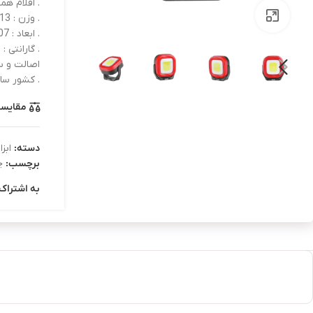
. اقلام همراه 
بزرگنمایی تصویر
. وزن : 213 گرم
. ابعاد : 107 × 42 × 94 میلی‌متر
. گارانتی :
اصالت و سل
. کشور ساز
مقایس
دسته:
ابز
برچسب:
چ
به اشتراک 