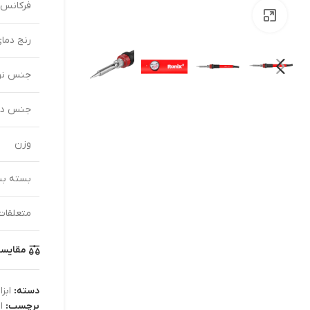
فرکانس
بزرگنمایی تصویر
رنج دمای
جنس نو
جنس دس
وزن
بسته بن
متعلقات
مقایس
دسته:
ابزا
برچسب:
ا