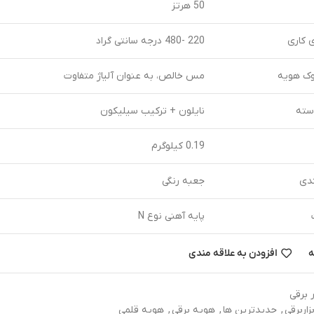
50 هرتز
 کاری
220 -480 درجه سانتی گراد
ک هویه
مس خالص، به عنوان آلیاژ متفاوت
ته
نایلون + ترکیب سیلیکون
0.19 کیلوگرم
دی
جعبه رنگی
پایه آهنی نوع N
ه
افزودن به علاقه مندی
ر برقی
بزاربرقی
,
جدیدترین ها
,
هویه برقی
,
هویه قلمی