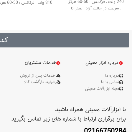
240 ولت . فرکانس : 50-60 هرتز
810 وات . فرکانس : 0
. سرعت در حالت آزاد : صفر تا
حداکثر ظرفیت سوراخکاری در
3000 دور در دقیقه . نوع سه
چوب : 25 میلی‌متر . حداکثر
نظام : آچاری . ظرفیت سوراخکاری
ظرفیت سوراخکاری درفلز 
در چوب : 25 میلی ‌متر . ظرفیت
میلی‌متر . حداکثر ظرفیت
سوراخکاری در فلز : 13 میلی ‌متر .
سوراخکاری در بتن : 13 میل
کد 
ظرفیت سوراخکاری در بتن : 13
سرعت در حالت آزاد : صفر تا
میلی ‌متر . وزن : 2 کیلوگرم .
ظرفیت سه نظام : 13 میلی متر .
240 ولت . وزن : 2.4 کیلوگرم
متعلقات : دسته جانبی طراحی
نوع بسته ‌بندی : کیف BMC
درباره ابزار معینی
خدمات مشتریان
شده توسط رونیکس،عمق
مقاوم در برابر ضربه . متعلقات 
سنج،آچار
میله تنظیم عمق، دسته جانبی
درباره ما
خدمات پس از فروش
آچار سه نظام
تماس با ما
شرایط بازگشت کالا
مجله ابزارآلات معینی
با ابزارآلات معینی همراه باشید
برای برقراری ارتباط با شماره های زیر تماس بگیرید
02166750284