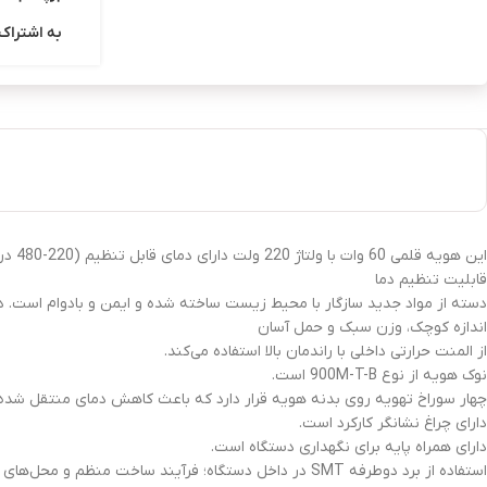
به اشتراک 
این هویه قلمی 60 وات با ولتاژ 220 ولت دارای دمای قابل تنظیم (220-480 درجه سانتی‌گراد) و قابلیت تنظیم دما به‌صورت ترموستاتیک است.
قابلیت تنظیم دما
دسته از مواد جدید سازگار با محیط زیست ساخته شده و ایمن و بادوام است. دا
اندازه کوچک، وزن سبک و حمل آسان
از المنت حرارتی داخلی با راندمان بالا استفاده می‌کند.
نوک هویه از نوع 900M-T-B است.
چهار سوراخ تهویه روی بدنه هویه قرار دارد که باعث کاهش دمای منتقل شده 
دارای چراغ نشانگر کارکرد است.
دارای همراه پایه برای نگهداری دستگاه است.
استفاده از برد دوطرفه SMT در داخل دستگاه؛ فرآیند ساخت منظم و محل‌های لحیم‌کاری محکم