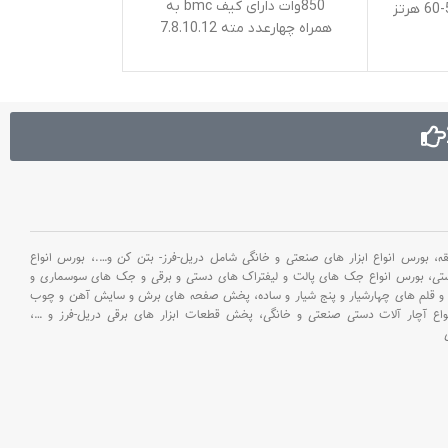
. حداکثر سرعت د
850وات دارای کیف bmc به
1050 وات . فرکانس : 50-60 هرتز
0
همراه چهارعدد مته 7.8.10.12
کاری در
 . حداکثر
وزن :.77
ظرفیت سوراخکاری درفلز : 13
رفیت
لوازم جانبی (
اخکاری در بتن : 16 میلی‌متر .
سنباده
سرعت در حالت آزاد : 0 تا 1100
سنبه : .2
دور در دقیقه 0 تا 2800 دور در
: 2.3/3.2
دقیقه . ولتاژ : 220-240 ولت .
الماس 
. نوع بسته
سنگ سنباده ، آ
BMC مقاوم در برابر
ک
ه جانبی
بورس انواع ابزار های صنعتی و خانگی شامل دریل-فرز- بتن کن و
….،
بورس انواع
عدد سنباده انگ
نیکس،
ستی،
بورس انواع جک های پالت و لیفتراک های دستی و برقی و جک های سوسماری و
سنگ برشی.، چ
سه نظام
و قلم های چهارشیار و پنج شیار و ساده،
پخش صفحه های برش و سایش آهن و چوب
سنباده، چهار عد
اع آچار آلات دستی صنعتی و خانگی،
پخش قطعات ابزار های برقی دریل-فرز و
…،
متری، یک ع