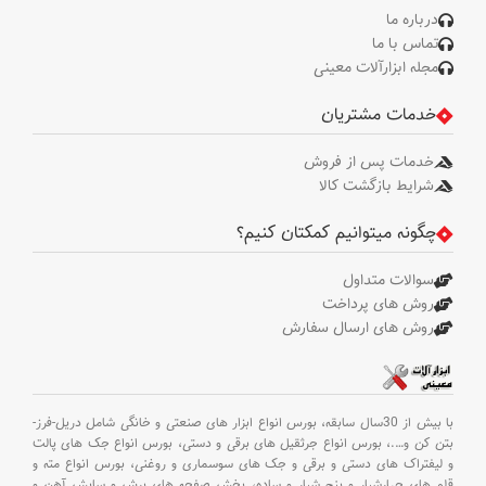
درباره ما
تماس با ما
طول کابل
18.5 متر
فولادی
مجله ابزارآلات معینی
خدمات مشتریان
طول کابل
0.65 متر
برق
خدمات پس از فروش
طول کابل
شرایط بازگشت کالا
ریموت
1.5 متر
کنترل
چگونه میتوانیم کمکتان کنیم؟
ابعاد بست
152 * 35 * 65
سوالات متداول
(رینگ)
میلی متر
روش های پرداخت
روش های ارسال سفارش
ابعاد
480 * 170 * 280
محصول
میلی متر
فولاد، آلمینیوم،
جنس بدنه
با بیش از 30سال سابقه،
بورس انواع ابزار های صنعتی و خانگی شامل دریل-فرز-
پلاستیک
بتن کن و
….،
بورس انواع جرثقیل های برقی و دستی،
بورس انواع جک های پالت
و لیفتراک های دستی و برقی و جک های سوسماری و روغنی،
بورس انواع مته و
بسته‌بندی
جعبه رنگی
قلم های چهارشیار و پنج شیار و ساده،
پخش صفحه های برش و سایش آهن و