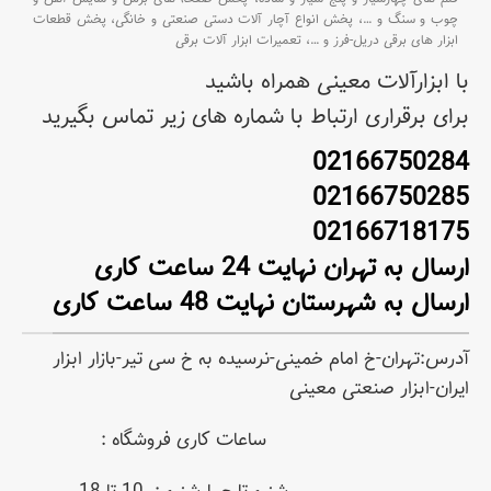
چوب و سنگ و
…،
پخش انواع آچار آلات دستی صنعتی و خانگی،
پخش قطعات
ابزار های برقی دریل-فرز و
…،
تعمیرات ابزار آلات برقی
۱ عدد قرقره
قلاب،2 عدد گیره
با ابزارآلات معینی همراه باشید
متعلقات
محکم‌کننده،4
عدد پیچ و واشر
برای برقراری ارتباط با شماره های زیر تماس بگیرید
02166750284
02166750285
02166718175
ارسال به تهران نهایت 24 ساعت کاری
ارسال به شهرستان نهایت 48 ساعت کاری
آدرس:تهران-خ امام خمینی-نرسیده به خ سی تیر-بازار ابزار
ایران-ابزار صنعتی معینی
ساعات کاری فروشگاه :