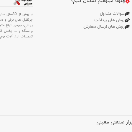
چگونه میتوانیم کمکتان کنیم؟
شده توسط رونیکس،عمق
سنج،آچار
سوالات متداول
با بیش از 30سال سابقه،
جرثقیل های برقی و د
روش های پرداخت
روغنی،
بورس انواع مته 
روش های ارسال سفارش
و سنگ و
…،
پخش انو
تعمیرات ابزار آلات برقی
ابزار صنعتی معینی