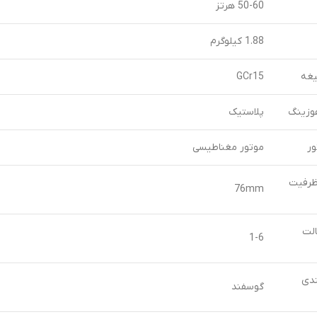
50-60 هرتز
1.88 کیلوگرم
غه
GCr15
زینگ
پلاستیک
ور
موتور مغناطیسی
ظرفیت
76mm
الت
1-6
دی
گوسفند