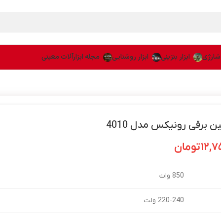
 شارژی
ابزار بنزینی
ابزار روشنایی
مجله ابزارآلات معینی
 برقی رونیکس مدل 4010
۱۲,۷
تومان
850 وات
220-240 ولت