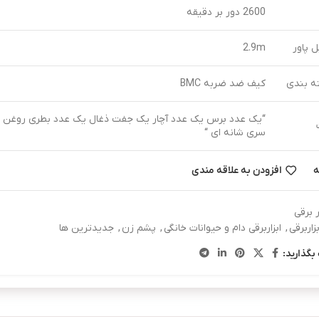
2600 دور بر دقیقه
 پاور
2.9m
ه بندی
کیف ضد ضربه BMC
“یک عدد برس یک عدد آچار یک جفت ذغال یک عدد بطری روغن 
سری شانه ای “
ه
افزودن به علاقه مندی
ر برقی
بزاربرقی
,
ابزاربرقی دام و حیوانات خانگی
,
پشم زن
,
جدیدترین ها
بگذارید: