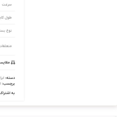
سرعت
طول کابل
نوع بست
متعلقات
مقایس
دسته:
ابزا
برچسب:
ا
به اشتراک 