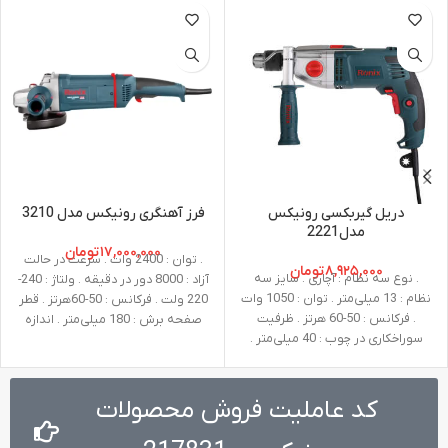
دریل گیربکسی رونیکس
فرز آهنگری رونیکس مدل 3210
مدل2221
۱۷,۰۰۰,۰۰۰
تومان
. توان : 2400 وات . سرعت در حالت
۸,۹۲۵,۰۰۰
تومان
. نوع سه نظام : آچاری . سایز سه
آزاد : 8000 دور در دقیقه . ولتاژ : 240-
نظام : 13 میلی‌متر . توان : 1050 وات
220 ولت . فرکانس : 50-60هرتز . قطر
. فرکانس : 50-60 هرتز . ظرفیت
صفحه برش : 180 میلی‌متر . اندازه
سوراخکاری در چوب : 40 میلی‌متر .
شفت : M14 . وزن : 5.5 کیلوگرم .
ظرفیت سوراخکاری در فلز : 13
متعلقات : دسته جانبی طراحی شده
میلی‌متر . ظرفیت سوراخکاری در بتن :
توسط رونیکس، گارد، آچار آلن،آچار
16 میلی‌متر . سرعت در حالت آزاد : 0
کد عاملیت فروش محصولات
تا 1200 دور در دقیقه 0 تا 3200 دور
در دقیقه . ولتاژ : 220-240 ولت . وزن