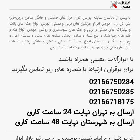
با بیش از 30سال سابقه،
بورس انواع ابزار های صنعتی و خانگی شامل دریل-فرز-
بتن کن و
….،
بورس انواع جرثقیل های برقی و دستی،
بورس انواع جک های پالت
و لیفتراک های دستی و برقی و جک های سوسماری و روغنی،
بورس انواع مته و
قلم های چهارشیار و پنج شیار و ساده،
پخش صفحه های برش و سایش آهن و
چوب و سنگ و
…،
پخش انواع آچار آلات دستی صنعتی و خانگی،
پخش قطعات
ابزار های برقی دریل-فرز و
…،
تعمیرات ابزار آلات برقی
با ابزارآلات معینی همراه باشید
برای برقراری ارتباط با شماره های زیر تماس بگیرید
02166750284
02166750285
02166718175
ارسال به تهران نهایت 24 ساعت کاری
ارسال به شهرستان نهایت 48 ساعت کاری
آدرس:تهران-خ امام خمینی-نرسیده به خ سی تیر-بازار ابزار