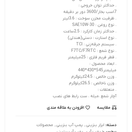
. حداکثر توان خروجی :
7اسب بخار/3600 دور بر دقیقه
. ظرفیت مخزن سوخت : 3.6لیتر
. نوع روغن : SAE10W-30
. حداکثر زمان کارکرد : 2.5ساعت
. نوع استارت : دستی(هندلی)
. سیستم جرقه‌زنی : TCI
. نوع شمع : F7TC/F7RTC
. قطر فریم فلزی : 25میلیمتر
. ابعاد محصول :
میلیمتر545*430*440
. وزن خالص : 24.5کیلوگرم
. وزن ناخالص : 26.5کیلوگرم
. متعلقات :
آچار شمع ،میله ، ست رابط های نصب
مقایسه
افزودن به علاقه مندی
دسته:
ابزار بنزینی
,
پمپ آب بنزینی
,
محصولات
برچسب:
پمپ آب
,
پمپ آب بنزینی