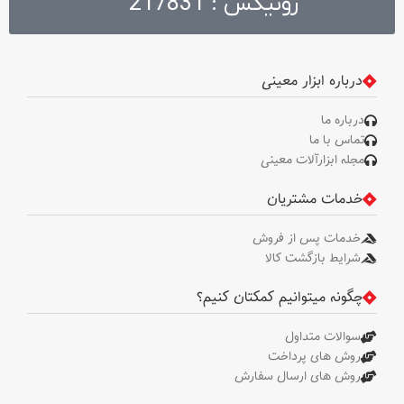
رونیکس : 217831
: 3 کیلوگرم . متعلقات : دسته جانبی
طراحی شده توسط رونیکس، میله
تنظیم عمق، آچار سه نظام، ذغال
درباره ابزار معینی
درباره ما
تماس با ما
مجله ابزارآلات معینی
خدمات مشتریان
خدمات پس از فروش
شرایط بازگشت کالا
چگونه میتوانیم کمکتان کنیم؟
سوالات متداول
روش های پرداخت
روش های ارسال سفارش