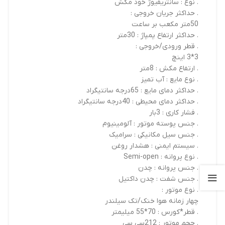
. نوع : سانتریفیوژ خود مکش
. حداکثر جریان خروجی :
50متر مکعب بر ساعت
. حداکثر ارتفاع پمپاژ : 30متر
. قطر ورودی/خروجی :
3*3 اینچ
. ارتفاع مکش : 8متر
. نوع مایع : آب تمیز
. حداکثر دمای مایع : 65درجه سانتیگراد
. حداکثر دمای محیطی : 40درجه سانتیگراد
. فشار کاری : 3بار
. جنس پوسته موتور : آلومینیوم
. جنس سیل مکانیکی : سرامیک
. سیستم ایمنی : هشدار روغن
. نوع پروانه : Semi-open
. جنس پروانه : چدن
. جنس شفت : چدن داکتیل
. نوع موتور :
چهار زمانه هوا خنک/تک سیلندر
. قطر*کورس : 70*55 میلیمتر
. حجم موتور : 212سی سی