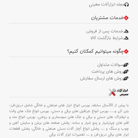
مجله ابزارآلات معینی
خدمات مشتریان
خدمات پس از فروش
شرایط بازگشت کالا
چگونه میتوانیم کمکتان کنیم؟
سوالات متداول
روش های پرداخت
روش های ارسال سفارش
با بیش از 30سال سابقه،
بورس انواع ابزار های صنعتی و خانگی شامل دریل-فرز-
بتن کن و
….،
بورس انواع جرثقیل های برقی و دستی،
بورس انواع جک های پالت
و لیفتراک های دستی و برقی و جک های سوسماری و روغنی،
بورس انواع مته و
قلم های چهارشیار و پنج شیار و ساده،
پخش صفحه های برش و سایش آهن و
چوب و سنگ و
…،
پخش انواع آچار آلات دستی صنعتی و خانگی،
پخش قطعات
ابزار های برقی دریل-فرز و
…،
تعمیرات ابزار آلات برقی