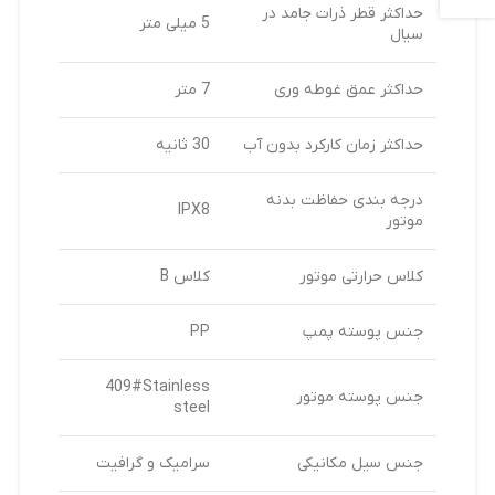
حداکثر قطر ذرات جامد در
5 میلی متر
سیال
حداکثر عمق غوطه وری
7 متر
حداکثر زمان کارکرد بدون آب
30 ثانیه
درجه بندی حفاظت بدنه
IPX8
موتور
کلاس حرارتی موتور
کلاس B
جنس پوسته پمپ
PP
409#Stainless
جنس پوسته موتور
steel
جنس سیل مکانیکی
سرامیک و گرافیت