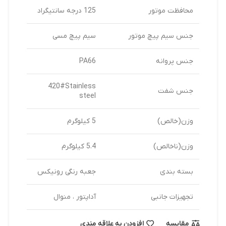
محافظت موتور
125 درجه سانتیگراد
جنس سیم پیچ موتور
سیم پیچ مسی
جنس پروانه
PA66
420#Stainless
جنس شفت
steel
وزن(خالص)
5 کیلوگرم
وزن(ناخالص)
5.4 کیلوگرم
بسته بندی
جعبه رنگی رونیکس
تجهیزات جانبی
آداپتور ، منوال
مقایسه
افزودن به علاقه مندی