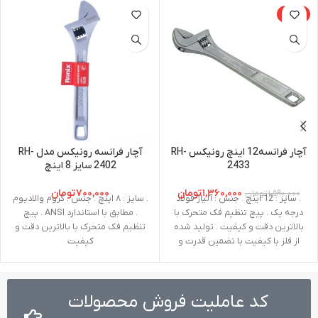
-14%
آچار فرانسه12 اینچ رونیکس RH-
آچار فرانسه رونیکس مدل RH-
2433
2402 سایز 8 اینچ
۱,۳۶۰,۰۰۰
تومان
۷۰۰,۰۰۰
تومان
۱,۵۹۰,۰۰۰
تومان
. سایز : 12 اینچ . جنس : آلیاژ فولاد
. سایز : ۸ اینچ . جنس : کروم والادیوم
درجه یک . پیچ تنظیم فک متحرک با
. مطابق با استاندارد ANSI . پیچ
بالاترین دقت و کیفیت . تولید شده
تنظیم فک متحرک با بالاترین دقت و
از فلز با کیفیت با تضمین قدرت و
کیفیت
دوام بالا . طراحی پیشرفته برای انجام
کارهای متنوع در عین راحتی . دارای
دسته‌ای با مقاومت بالا جهت استفاده
کد عاملیت فروش محصولات
های طولانی مدت