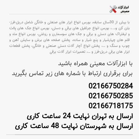
با بیش از 30سال سابقه،
بورس انواع ابزار های صنعتی و خانگی شامل دریل-فرز-
بتن کن و
….،
بورس انواع جرثقیل های برقی و دستی،
بورس انواع جک های پالت
و لیفتراک های دستی و برقی و جک های سوسماری و روغنی،
بورس انواع مته و
قلم های چهارشیار و پنج شیار و ساده،
پخش صفحه های برش و سایش آهن و
چوب و سنگ و
…،
پخش انواع آچار آلات دستی صنعتی و خانگی،
پخش قطعات
ابزار های برقی دریل-فرز و
…،
تعمیرات ابزار آلات برقی
با ابزارآلات معینی همراه باشید
برای برقراری ارتباط با شماره های زیر تماس بگیرید
02166750284
02166750285
02166718175
ارسال به تهران نهایت 24 ساعت کاری
ارسال به شهرستان نهایت 48 ساعت کاری