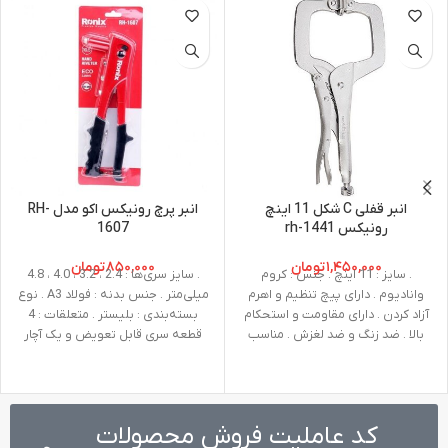
انبر قفلی C شکل 11 اینچ
انبر پرچ رونیکس اکو مدل RH-
رونیکس 1441-rh
1607
۱,۴۵۰,۰۰۰
تومان
۸۵۰,۰۰۰
تومان
. سایز : 11 اینچ . جنس : کروم
. سایز سری‌ها : 2.4 ، 3.2 ، 4.0 ، 4.8
وانادیوم . دارای پیچ تنظیم و اهرم
میلی‌متر . جنس بدنه : فولاد A3 . نوع
آزاد کردن . دارای مقاومت و استحکام
بسته‌بندی : بلیستر . متعلقات : 4
بالا . ضد زنگ و ضد لغزش . مناسب
قطعه سری قابل تعویض و یک آچار
نگهداری قطعات و ورق های آهنی با
ضخامت مختلف و …
کد عاملیت فروش محصولات