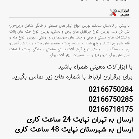
با بیش از 30سال سابقه،
بورس انواع ابزار های صنعتی و خانگی شامل دریل-فرز-
بتن کن و
….،
بورس انواع جرثقیل های برقی و دستی،
بورس انواع جک های پالت
و لیفتراک های دستی و برقی و جک های سوسماری و روغنی،
بورس انواع مته و
قلم های چهارشیار و پنج شیار و ساده،
پخش صفحه های برش و سایش آهن و
چوب و سنگ و
…،
پخش انواع آچار آلات دستی صنعتی و خانگی،
پخش قطعات
ابزار های برقی دریل-فرز و
…،
تعمیرات ابزار آلات برقی
با ابزارآلات معینی همراه باشید
برای برقراری ارتباط با شماره های زیر تماس بگیرید
02166750284
02166750285
02166718175
ارسال به تهران نهایت 24 ساعت کاری
ارسال به شهرستان نهایت 48 ساعت کاری