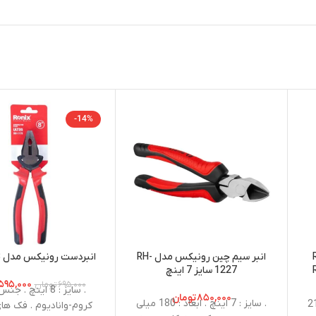
-14%
RH
انبر سیم چین رونیکس مدل RH-
انبردست رونيكس مدل RH-1178
R
1227 سایز 7 اینچ
۵۹۵,۰۰۰
۶۹۵,۰۰۰
تومان
. سایز : 8 اینچ . 
۸۵۰,۰۰۰
تومان
. سایز : 7 اینچ . ابعاد : 180 میلی
 10 اینچ . طول دسته: 21
کروم-وانادیوم . فک ه