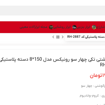
 شارژی
ابزار بنزینی
ابزار روشنایی
مجله ابزارآلات معینی
پیچ گوشتی تکی چهار سو رونیکس مدل 150*8 دسته پ
R
۱
تومان
گوشتی : چهار سو
 : کروم-وانادیوم