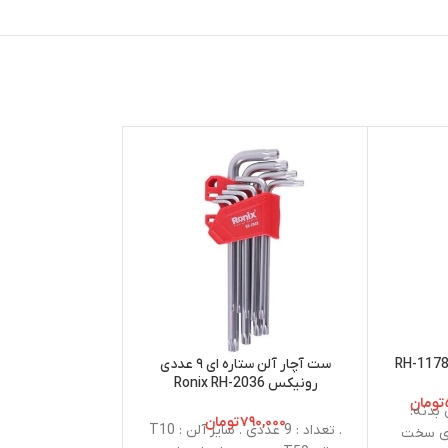
ست آچار آلن ستاره ای ۹ عددی
انبر 
رونیکس Ronix RH-2036
 RH-1417
تومان
جنس بدنه:
۷۹۰,۰۰۰
تومان
۶۴۰,۰۰۰
. تعداد : 9 عددی . سایز آلن : T10
. سایز : 
ای سخت