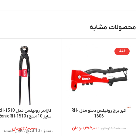
محصولات مشابه
-44%
انبر پرچ رونیکس دینو مدل RH-
گازانبر رونیکس مدل -1510
1606
سایز 10 اینچ ا onix RH-1510
Nipping Pliers 10 Inch
۱,۲۷۵,۰۰۰
تومان
۶۸۰,۰۰۰
تومان
۲,۲۷۵,۰۰۰
تومان
. سایز :