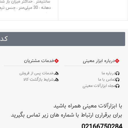
سانتیمتر . حداکثر میزان باز ش
دهانه‌ : 30 میلی‌متر . جنس ت
: کروم وانادیوم . جنس دسته 
فلزی
کد 
درباره ابزار معینی
خدمات مشتریان
درباره ما
خدمات پس از فروش
تماس با ما
شرایط بازگشت کالا
مجله ابزارآلات معینی
با ابزارآلات معینی همراه باشید
برای برقراری ارتباط با شماره های زیر تماس بگیرید
02166750284