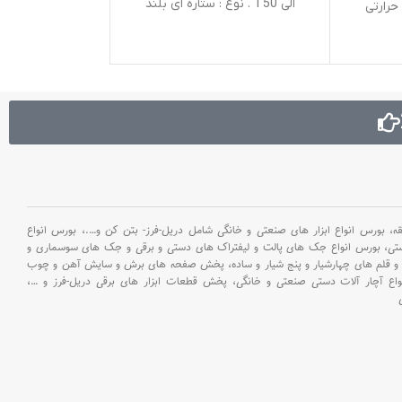
الی T50 . نوع : ستاره ای بلند
10 ای
حرارتی
فک : 9.5 م
 و عمر
48 میلیمتر . م
اهرم رها کننده
دارای پوشش قاب
دارد . جنس ب
بورس انواع ابزار های صنعتی و خانگی شامل دریل-فرز- بتن کن و
….،
بورس انواع
ستی،
بورس انواع جک های پالت و لیفتراک های دستی و برقی و جک های سوسماری و
و قلم های چهارشیار و پنج شیار و ساده،
پخش صفحه های برش و سایش آهن و چوب
اع آچار آلات دستی صنعتی و خانگی،
پخش قطعات ابزار های برقی دریل-فرز و
…،