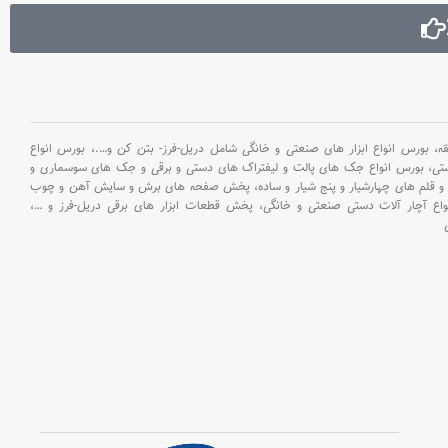
رم،‌ ضد
وکشی از
لاستیک TPR . فک های
 دقیق و
ومیک با
دست
بورس انواع ابزار های صنعتی و خانگی شامل دریل-فرز- بتن کن و
….،
بورس انواع
ستی،
بورس انواع جک های پالت و لیفتراک های دستی و برقی و جک های سوسماری و
و قلم های چهارشیار و پنج شیار و ساده،
پخش صفحه های برش و سایش آهن و چوب
اع آچار آلات دستی صنعتی و خانگی،
پخش قطعات ابزار های برقی دریل-فرز و
…،