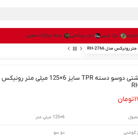
 شارژی
ابزار بنزینی
ابزار روشنایی
مجله ابزارآلات معینی
پیچ گوشتی دوسو دسته TPR سایز 6×125 میلی متر 
R
۱
تومان
حصول
6×125 میلی متر
 گوشتی
دو سو