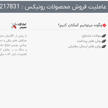
میلی‌متر . دسته های ن
عاملیت فروش محصولات رونیکس : 217831
لغزش و ضد تعریق با ر
جنس پ
محکم و قوی با برش های
حرفه ای . طراحی ارگون
چگونه میتوانیم کمکتان کنیم؟
وزنی سبک و خوش 
سوالات متداول
با بیش از 30سال سابقه،
جرثقیل های برقی و د
روش های پرداخت
روغنی،
بورس انواع مته 
روش های ارسال سفارش
و سنگ و
…،
پخش انو
تعمیرات ابزار آلات برقی