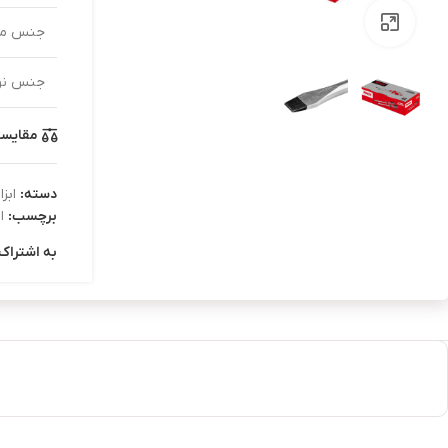
بزرگنمایی تصویر
جنس می
جنس نو
مقایس
دسته:
ابز
برچسب:
ا
به اشتراک 