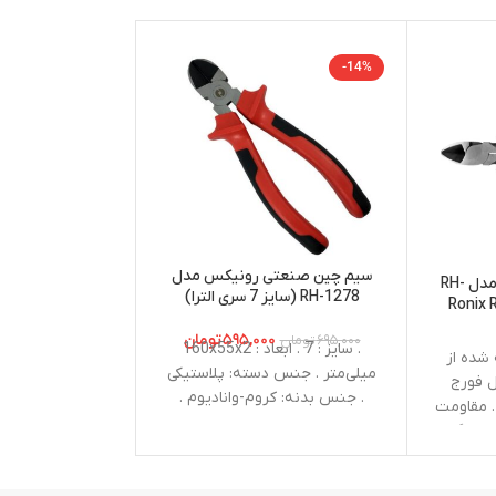
-14%
سیم چین صنعتی رونیکس مدل
انبر سیم چین رونیکس مدل RH-
RH-1278 (سایز 7 سری الترا)
ز 6 اینچ ا Ronix RH-
رونیکس Ronix RH-2036
1226 D
۵۹۵,۰۰۰
تومان
۶۹۵,۰۰۰
تومان
۷۹۰,۰۰۰
. سایز : 7 . ابعاد : 160x55x2
اخته شده از
میلی‌متر . جنس دسته: پلاستیکی
الی T50 . نوع : ستاره ای بلند
 فورج
. جنس بدنه: کروم-وانادیوم .
 مقاومت
سزی : الترا
 خوردگی و
. حداکثر
میزان باز شدن دهانه 20