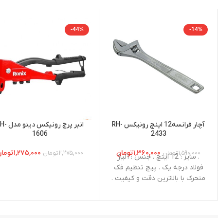
-44%
-14%
آچار فرانسه12 اینچ رونیکس RH-
انبر پرچ رونیکس دی
1606
2433
۱,۳۶۰,۰۰۰
تومان
۱,۲۷۵,۰۰۰
توما
۱,۵۹۰,۰۰۰
تومان
۲,۲۷۵,۰۰۰
تومان
. سایز : 12 اینچ . جنس : آلیاژ
فولاد درجه یک . پیچ تنظیم فک
متحرک با بالاترین دقت و کیفیت .
تولید شده از فلز با کیفیت با
تضمین قدرت و دوام بالا . طراحی
پیشرفته برای انجام کارهای