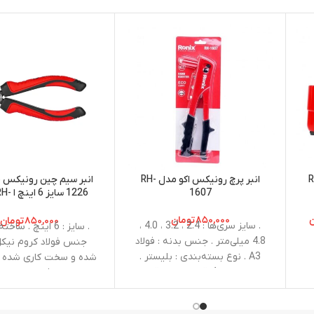
نو مدل RH-
انبر پرچ رونیکس اکو مدل RH-
1607
1226 سای
iagonal Pliers 6 Inch
ن
۸۵۰,۰۰۰
تومان
۸۵۰,۰۰۰
تومان
. سایز سری‌ها : 2.4 ، 3.2 ، 4.0 ،
. سایز : 6 اینچ . س
4.8 میلی‌متر . جنس بدنه : فولاد
جنس فولاد کروم نیکل
A3 . نوع بسته‌بندی : بلیستر .
شده و سخت کاری شده .
متعلقات : 4 قطعه سری قابل
بالا در برابر فشار، ضربه،
تعویض و یک آچار
زنگ زدگی با عمر طولانی 