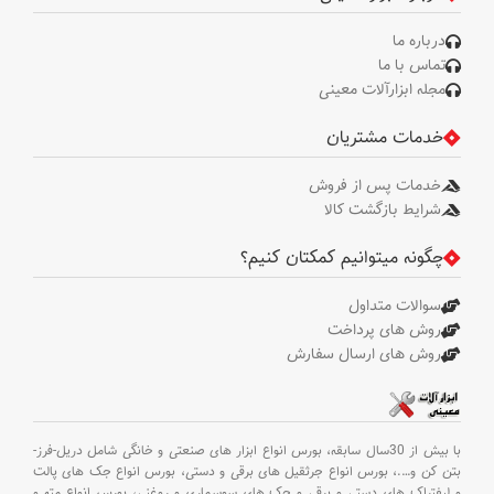
درباره ما
تماس با ما
مجله ابزارآلات معینی
خدمات مشتریان
خدمات پس از فروش
شرایط بازگشت کالا
چگونه میتوانیم کمکتان کنیم؟
سوالات متداول
روش های پرداخت
روش های ارسال سفارش
با بیش از 30سال سابقه،
بورس انواع ابزار های صنعتی و خانگی شامل دریل-فرز-
بتن کن و
….،
بورس انواع جرثقیل های برقی و دستی،
بورس انواع جک های پالت
و لیفتراک های دستی و برقی و جک های سوسماری و روغنی،
بورس انواع مته و