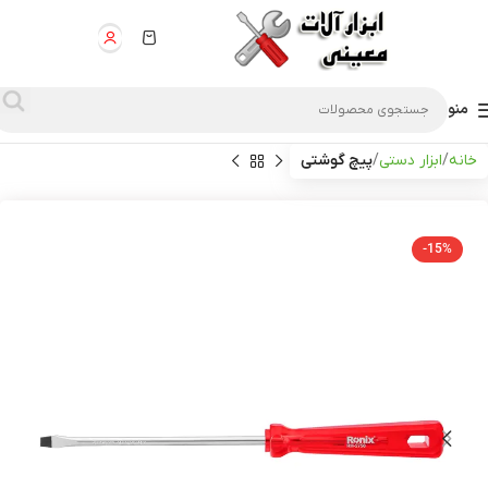
منو
خانه
ابزار دستی
پیچ گوشتی
-15%