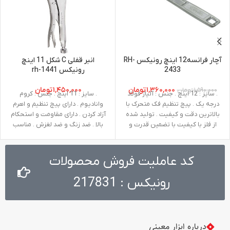
آچار فرانسه12 اینچ رونیکس RH-
انبر قفلی C شکل 11 اینچ
2433
رونیکس 1441-rh
۱,۳۶۰,۰۰۰
تومان
۱,۴۵۰,۰۰۰
تومان
۱,۵۹۰,۰۰۰
تومان
. سایز : 12 اینچ . جنس : آلیاژ فولاد
. سایز : 11 اینچ . جنس : کروم
درجه یک . پیچ تنظیم فک متحرک با
وانادیوم . دارای پیچ تنظیم و اهرم
بالاترین دقت و کیفیت . تولید شده
آزاد کردن . دارای مقاومت و استحکام
از فلز با کیفیت با تضمین قدرت و
بالا . ضد زنگ و ضد لغزش . مناسب
دوام بالا . طراحی پیشرفته برای انجام
نگهداری قطعات و ورق های آهنی با
کارهای متنوع در عین راحتی . دارای
ضخامت مختلف و …
دسته‌ای با مقاومت بالا جهت استفاده
کد عاملیت فروش محصولات
های طولانی مدت
رونیکس : 217831
درباره ابزار معینی