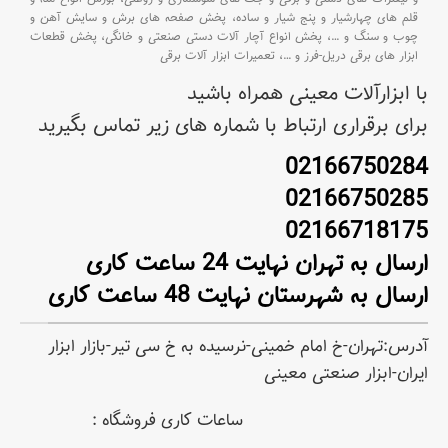
قلم های چهارشیار و پنج شیار و ساده،
پخش صفحه های برش و سایش آهن و
چوب و سنگ و
…،
پخش انواع آچار آلات دستی صنعتی و خانگی،
پخش قطعات
ابزار های برقی دریل-فرز و
…،
تعمیرات ابزار آلات برقی
با ابزارآلات معینی همراه باشید
برای برقراری ارتباط با شماره های زیر تماس بگیرید
02166750284
02166750285
02166718175
ارسال به تهران نهایت 24 ساعت کاری
ارسال به شهرستان نهایت 48 ساعت کاری
آدرس:تهران-خ امام خمینی-نرسیده به خ سی تیر-بازار ابزار
ایران-ابزار صنعتی معینی
ساعات کاری فروشگاه :