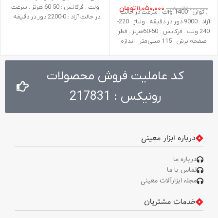
ولت . فرکانس : 50-60 هرتز . سرعت
۱۱,۰۵۰,۰۰۰
تومان
۱۳,۰۰۰,۰۰۰
تومان
. توان : 1400 وات . سرعت در حالت
در حالت آزاد : 0-2200 دور در دقیقه .
آزاد : 9000 دور در دقیقه . ولتاژ : 220-
حداکثر گشتاور : 350 نیوتن متر .
240 ولت . فرکانس : 50-60هرتز . قطر
ظرفیت : پیچ استاندارد: 14 تا 22
صفحه برش : 115 میلی‌متر . اندازه
میلیمتر/ پیچ های سفت: 10 تا 16
شفت : M14 . وزن : 3.2 کیلوگرم .
میلیمتر . وزن : 3.7 کیلوگرم . نوع
متعلقات : دسته جانبی طراحی شده
بسته ‌بندی : کیف ضد ضربه BMC .
توسط رونیکس، گارد، آچار صفحه،
کد عاملیت فروش محصولات
متعلقات : یک جفت ذغال دو عدد
آچار آلن
سری بکس با سایزهای 24 و 22
رونیکس : 217831
میلی‌متر
درباره ابزار معینی
درباره ما
تماس با ما
مجله ابزارآلات معینی
خدمات مشتریان