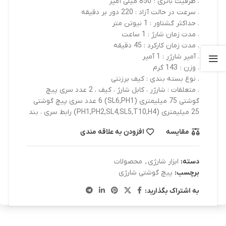
. ظرفیت باتری : 850 میلی آمپر
. سرعت در حالت آزاد : 220 دور بر دقیقه
. حداکثر گشتاور : 1 نیوتن متر
. مدت زمان شارژ : 1 ساعت
. مدت زمان کارکرد : 45 دقیقه
. آمپر شارژر : 1 آمپر
. وزن : 143 گرم
. نوع بسته بندی : کیف برزنتی
. متعلقات : شارژر ، کابل شارژ ، کیف ، 2 عدد سری پیچ
گوشتی 75 میلیمتری (SL6,PH1) 6 عدد سری پیچ گوشتی
25 میلیمتری (PH1,PH2,SL4,SL5,T10,H4) رابط سری ، بند
مقایسه
افزودن به علاقه مندی
دسته:
ابزار شارژی
,
محصولات
برچسب:
پیچ گوشتی شارژی
به اشتراک بگذارید: