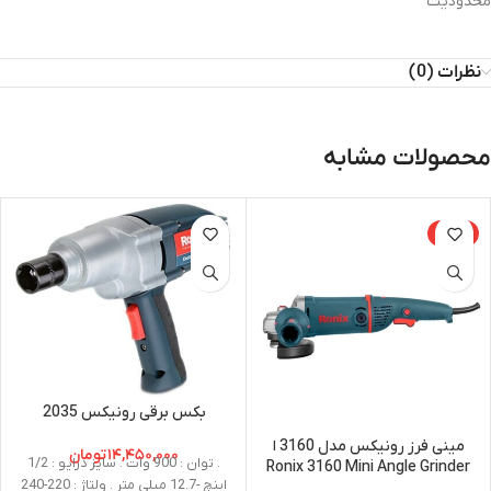
محدودیت
نظرات (0)
محصولات مشابه
-15%
بکس برقی رونیکس 2035
مینی فرز رونیکس مدل 3160 ا
۱۴,۴۵۰,۰۰۰
تومان
. توان : 900 وات . سایز درایو : 1/2
Ronix 3160 Mini Angle Grinder
اینچ -12.7 میلی متر . ولتاژ : 220-240