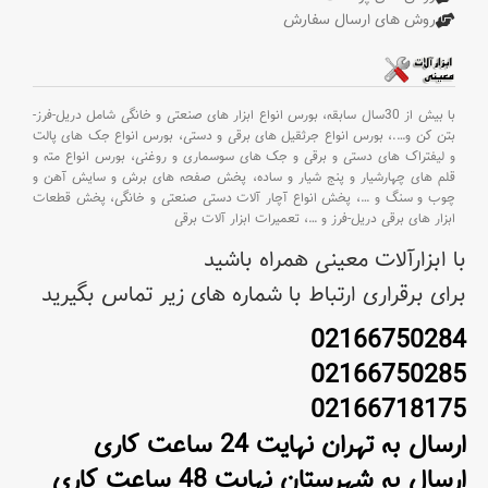
روش های ارسال سفارش
با بیش از 30سال سابقه،
بورس انواع ابزار های صنعتی و خانگی شامل دریل-فرز-
بتن کن و
….،
بورس انواع جرثقیل های برقی و دستی،
بورس انواع جک های پالت
و لیفتراک های دستی و برقی و جک های سوسماری و روغنی،
بورس انواع مته و
قلم های چهارشیار و پنج شیار و ساده،
پخش صفحه های برش و سایش آهن و
چوب و سنگ و
…،
پخش انواع آچار آلات دستی صنعتی و خانگی،
پخش قطعات
ابزار های برقی دریل-فرز و
…،
تعمیرات ابزار آلات برقی
با ابزارآلات معینی همراه باشید
برای برقراری ارتباط با شماره های زیر تماس بگیرید
02166750284
02166750285
02166718175
ارسال به تهران نهایت 24 ساعت کاری
ارسال به شهرستان نهایت 48 ساعت کاری