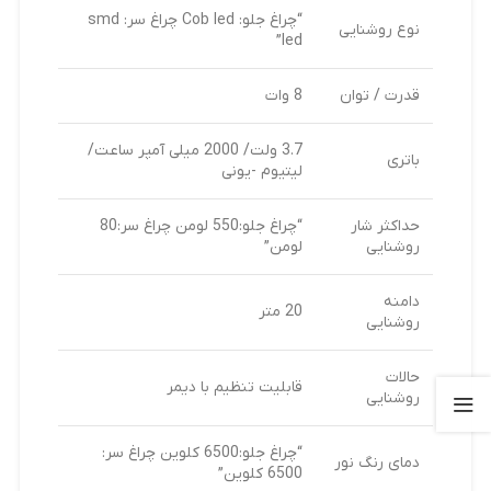
“چراغ جلو: Cob led چراغ سر: smd
نوع روشنایی
led”
قدرت / توان
8 وات
3.7 ولت/ 2000 میلی آمپر ساعت/
باتری
لیتیوم -یونی
حداکثر شار
“چراغ جلو:550 لومن چراغ سر:80
روشنایی
لومن”
دامنه
20 متر
روشنایی
حالات
قابلیت تنظیم با دیمر
روشنایی
“چراغ جلو:6500 کلوین چراغ سر:
دمای رنگ نور
6500 کلوین”