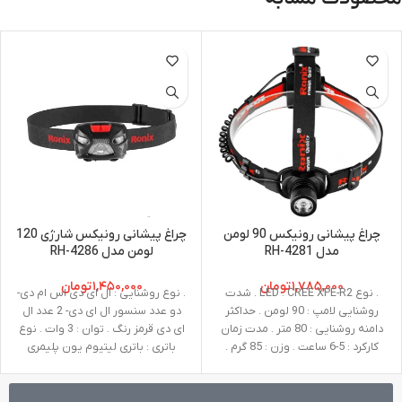
چراغ پیشانی رونیکس 90 لومن
چراغ پیشانی رونیکس شارژی 120
مدل RH-4281
لومن مدل RH-4286
۱,۷۸۵,۰۰۰
تومان
۱,۴۵۰,۰۰۰
تومان
. نوع LED : CREE XPE-R2 . شدت
. نوع روشنایی : ال ای دی اس ام دی-
روشنایی لامپ : 90 لومن . حداکثر
دو عدد سنسور ال ای دی- 2 عدد ال
دامنه روشنایی : 80 متر . مدت زمان
ای دی قرمز رنگ . توان : 3 وات . نوع
کارکرد : 5-6 ساعت . وزن : 85 گرم .
باتری : باتری لیتیوم یون پلیمری
ابعاد : 33*46.5*48 میلی متر .
1200mah . حداکثر شدت روشنایی :
محدوده دمای نگهداری : 10 - تا 50
120 لومن . حالات روشنایی : سوئیچ
درجه سانتی گراد . محدوده دمای
سمت چپ: 100%-30%-10%- با نگه