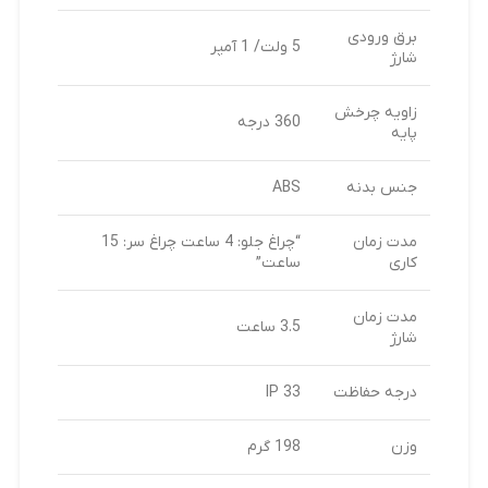
برق ورودی
5 ولت/ 1 آمپر
شارژ
زاویه چرخش
360 درجه
پایه
جنس بدنه
ABS
مدت زمان
“چراغ جلو: 4 ساعت چراغ سر: 15
کاری
ساعت”
مدت زمان
3.5 ساعت
شارژ
درجه حفاظت
IP 33
وزن
198 گرم