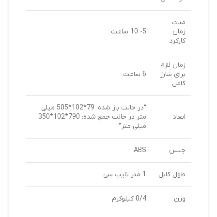
مدت
زمان
5- 10 ساعت
کارکرد
زمان لازم
برای شارژ
6 ساعت
کامل
“در حالت باز شده: 79*102*505 میلی
ابعاد
متر در حالت جمع شده: 790*102*350
میلی متر”
جنس
ABS
طول کابل
1 متر تایپ سی
وزن
0/4 کیلوگرم