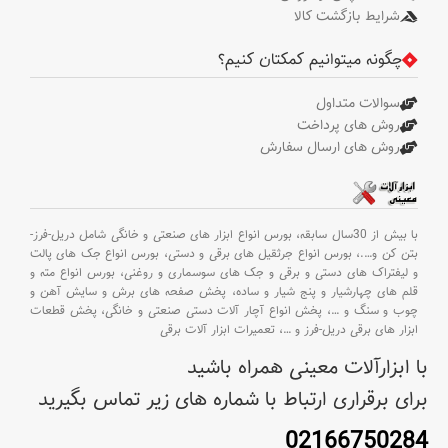
شرایط بازگشت کالا
چگونه میتوانیم کمکتان کنیم؟
سوالات متداول
روش های پرداخت
روش های ارسال سفارش
با بیش از 30سال سابقه،
بورس انواع ابزار های صنعتی و خانگی شامل دریل-فرز-
بتن کن و
….،
بورس انواع جرثقیل های برقی و دستی،
بورس انواع جک های پالت
و لیفتراک های دستی و برقی و جک های سوسماری و روغنی،
بورس انواع مته و
قلم های چهارشیار و پنج شیار و ساده،
پخش صفحه های برش و سایش آهن و
چوب و سنگ و
…،
پخش انواع آچار آلات دستی صنعتی و خانگی،
پخش قطعات
ابزار های برقی دریل-فرز و
…،
تعمیرات ابزار آلات برقی
با ابزارآلات معینی همراه باشید
برای برقراری ارتباط با شماره های زیر تماس بگیرید
02166750284