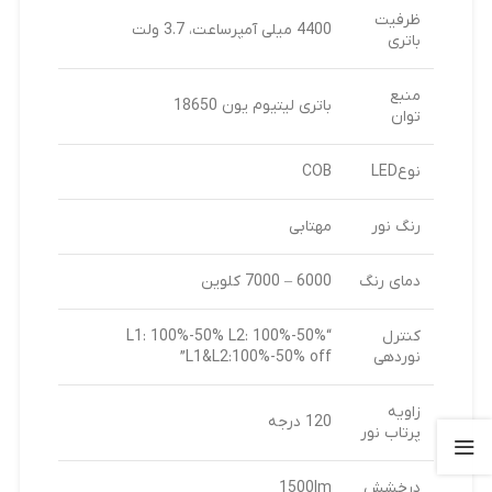
ظرفیت
4400 میلی آمپرساعت، 3.7 ولت
باتری
منبع
باتری لیتیوم یون 18650
توان
نوعLED
COB
رنگ نور
مهتابی
دمای رنگ
6000 – 7000 کلوین
کنترل
“L1: 100%-50% L2: 100%-50%
نوردهی
L1&L2:100%-50% off”
زاویه
120 درجه
پرتاب نور
درخشش
1500lm