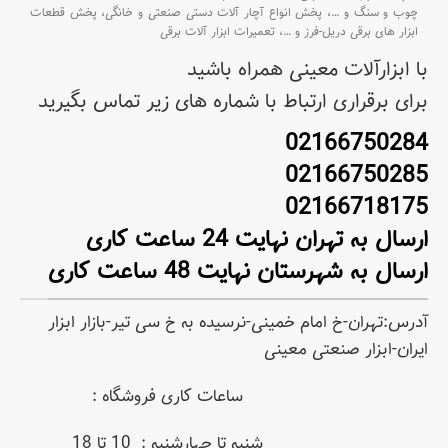
چوب و سنگ و
…،
پخش انواع آچار آلات دستی صنعتی و خانگی،
پخش قطعات
ابزار های برقی دریل-فرز و
…،
تعمیرات ابزار آلات برقی
با ابزارآلات معینی همراه باشید
برای برقراری ارتباط با شماره های زیر تماس بگیرید
02166750284
02166750285
02166718175
ارسال به تهران نهایت 24 ساعت کاری
ارسال به شهرستان نهایت 48 ساعت کاری
آدرس:تهران-خ امام خمینی-نرسیده به خ سی تیر-بازار ابزار
ایران-ابزار صنعتی معینی
ساعات کاری فروشگاه :
شنبه تا چهارشنبه : 10 تا 18