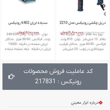
دریل چکشی رونیکس مدل 2210
سنباده لرزان 6402 رونیکس
۶,۸۰۰,۰۰۰
تومان
۵,۱۰۰,۰۰۰
تومان
۸,۸۰۰,۰۰۰
تومان
. نوع سه نظام : آچاری . ظرفیت سه
. توان : 220 وات . ولتاژ : 220-240
نظام : 13 میلی‌متر . توان : 810 وات .
ولت . فرکانس : 50-60 هرتز . حداکثر
فرکانس : 50-60 هرتز . حداکثر ظرفیت
لرزش صفحه در دقیقه : 15000
سوراخکاری در چوب : 25 میلی‌متر .
لرزش در دقیقه . ابعاد صفحه سنباده
حداکثر ظرفیت سوراخکاری درفلز : 13
: 110*100 میلی متر . وزن : 1.4
میلی‌متر . حداکثر ظرفیت سوراخکاری
کیلوگرم . متعلقات : یک صفحه
در بتن : 13 میلی‌متر . سرعت در حالت
سنباده، پد اسفنجی
آزاد : صفر تا 3000 دور در دقیقه .
کد عاملیت فروش محصولات
ولتاژ : 220-240 ولت . وزن : 2.4
کیلوگرم . نوع بسته ‌بندی : کیف
رونیکس : 217831
BMC مقاوم در برابر ضربه . متعلقات :
میله تنظیم عمق، دسته جانبی، آچار
سه نظام
درباره ابزار معینی