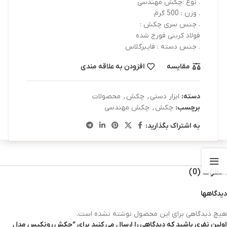
. نوع :چکش مهندسی
. وزن : 500 گرم
. جنس سری چکش :
فولاد کربنی فورج شده
. جنس دسته : فایبرگلاس
مقایسه
افزودن به علاقه مندی
دسته:
ابزار دستی
,
چكش
,
محصولات
برچسب:
چکش
,
چکش مهندسی
به اشتراک بگذارید:
نظرات (0)
دیدگاهها
هیچ دیدگاهی برای این محصول نوشته نشده است.
اولین نفری باشید که دیدگاهی را ارسال می کنید برای “چکش رونکیس مدل