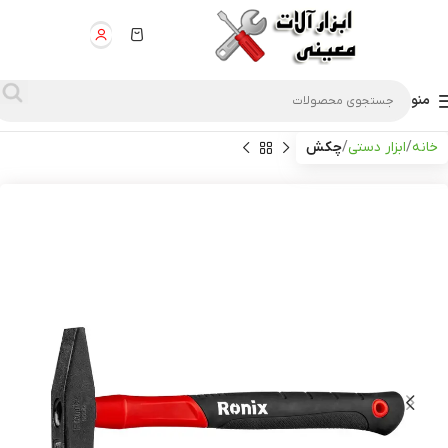
منو
خانه
ابزار دستی
چكش