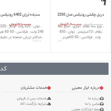
دریل چکشی رونیکس مدل 2250
سنباده لرزان 6402 رونیکس
۶,۸۰۰,۰۰۰
تومان
۵,۱۰۰,۰۰۰
تومان
۸,۰۰۰,۰۰۰
تومان
. نوع سه نظام : آچاری . سایز سه
. تو
نظام : 13میلیمتر . توان : 850
240 ولت . فرکانس :
وات . فرکانس : 50-60هرتز .
. حداکثر لرزش صفحه در دقیقه 
ظرفیت سوراخکاری در چوب : 20
15000 لرزش در دقیقه . ابعاد
میلی‌متر . ظرفیت سوراخکاری در
صفحه سنباده : 110*00
فلز : 13 میلی‌متر
متر . وزن : 1.4 کیلوگرم .
متعلقات : یک صفحه سنباده، پ
اسفنجی
کد 
درباره ابزار معینی
خدمات مشتریان
درباره ما
خدمات پس از فروش
تماس با ما
شرایط بازگشت کالا
مجله ابزارآلات معینی