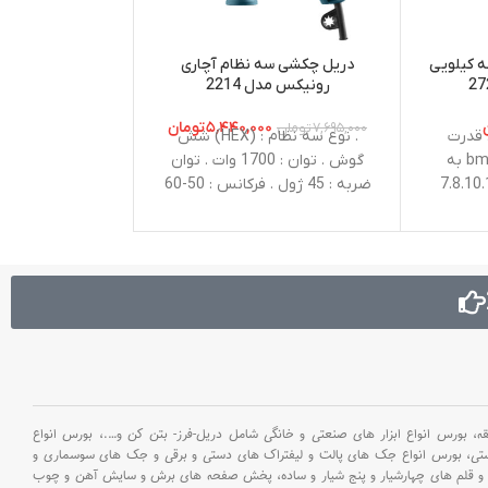
مدل 3405
 کیلویی
دریل چکشی سه نظام آچاری
رونیکس مدل 2214
,۵۰۰,۰۰۰
۵,۴۴۰,۰۰۰
تومان
۷,۶۹۵,۰۰۰
تومان
قدرت
. نوع سه نظام : (HEX) شش
. حداکثر سرعت د
850وات دارای کیف bmc به
گوش . توان : 1700 وات . توان
0
ضربه : 45 ژول . فرکانس : 50-60
هرتز . حداکثر تعداد ضربه در
وزن :.77
حالت آزاد : 1300 ضربه در دقیقه
. ولتاژ : 220-240 ولت . وزن :
لوازم جانبی (
14.1 کیلوگرم . متعلقات : ظرف
سنباده
گریس، دسته جانبی طراحی شده
سنبه : .2
توسط رونیکس، یک عدد قلم
: 2.3/3.2
نوک تیز و یک عدد قلم نوک پهن ،
الماس 
محافظ لاستیکی قلم گیر، ذغال
سنگ سنباده ، آ
ک
بورس انواع ابزار های صنعتی و خانگی شامل دریل-فرز- بتن کن و
….،
بورس انواع
عدد سنباده انگ
ستی،
بورس انواع جک های پالت و لیفتراک های دستی و برقی و جک های سوسماری و
سنگ برشی.، چ
و قلم های چهارشیار و پنج شیار و ساده،
پخش صفحه های برش و سایش آهن و چوب