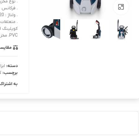
. نوع مخزن
بزرگنمایی تصویر
. فرکانس : 50-60هرت
. ولتاژ : 220-240 ولت
. متعلقات 
PVC، مخزن مواد شوینده، تفنگ آب‌پاش، کابل 5 متری
مقایس
دسته:
ابزا
برچسب:
ک
به اشتراک 