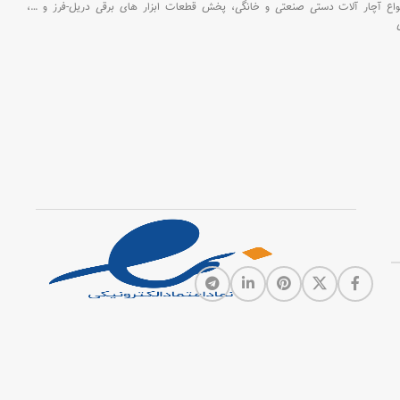
سنباده، چهار عد
اع آچار آلات دستی صنعتی و خانگی،
پخش قطعات ابزار های برقی دریل-فرز و
…،
متری، یک ع