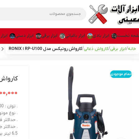
حه نخست
ابزار بادی
ابزار باغبانی
ابزار برقی
ابزار دستی
ابزار
خانه
ابزار برقی
کارواش ذغالی
کارواش رونیکس مدل RP-U100 ا RONIX
اتمام موجودی
کارواش رونی
۰۰,۰۰۰
. توان : 1400 وات
. نوع موتور
. حداکثر فشا
. حداکثر ج
6.5 لیتر بر دقیقه