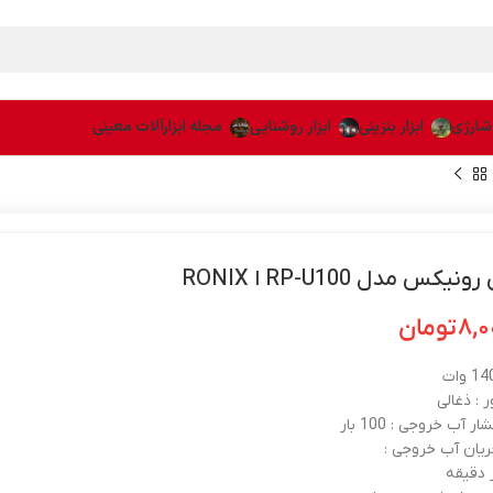
 شارژی
ابزار بنزینی
ابزار روشنایی
مجله ابزارآلات معینی
کس مدل RP-U100 ا RONIX
۸,۰
تومان
 : ذغالی
ر آب خروجی : 100 بار
ریان آب خروجی :