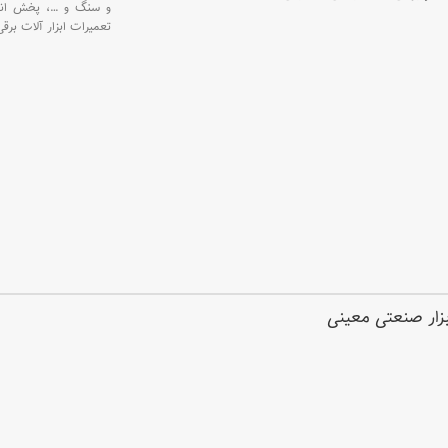
و سنگ و
…،
پخش انو
تعمیرات ابزار آلات برقی
ابزار صنعتی معینی