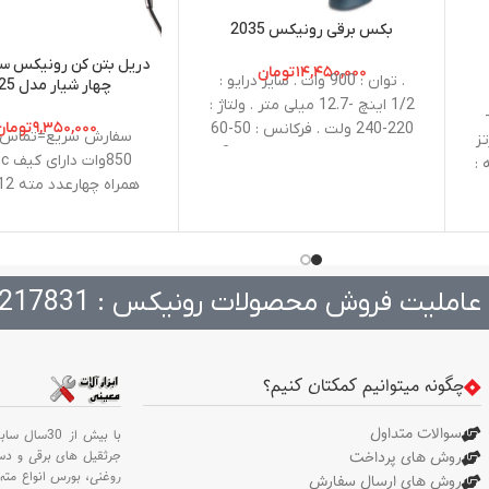
بکس برقی رونیکس 2035
دریل بتن کن رونیکس سه
۱۴,۴۵۰,۰۰۰
تومان
. توان : 900 وات . سایز درایو :
چهار شیار مدل 2725
1/2 اینچ -12.7 میلی متر . ولتاژ :
ان : 220 وات . ولتاژ : 220-
۹,۳۵۰,۰۰۰
تومان
220-240 ولت . فرکانس : 50-60
سفارش سریع=تماس 
 50-60 هرتز
هرتز . سرعت در حالت آزاد : 0-
:
2200 دور در دقیقه . حداکثر
همراه چهارعدد مته 7.8.10.12
گشتاور : 350 نیوتن متر . ظرفیت
1 میلی
: پیچ استاندارد: 14 تا 22
میلیمتر/ پیچ های سفت: 10 تا
د
16 میلیمتر . وزن : 3.7 کیلوگرم .
عاملیت فروش محصولات رونیکس : 217831
نوع بسته ‌بندی : کیف ضد ضربه
BMC . متعلقات : یک جفت ذغال
دو عدد سری بکس با سایزهای 24
و 22 میلی‌متر
چگونه میتوانیم کمکتان کنیم؟
سوالات متداول
با بیش از 30سال سابقه،
جرثقیل های برقی و د
روش های پرداخت
روغنی،
بورس انواع مته 
روش های ارسال سفارش