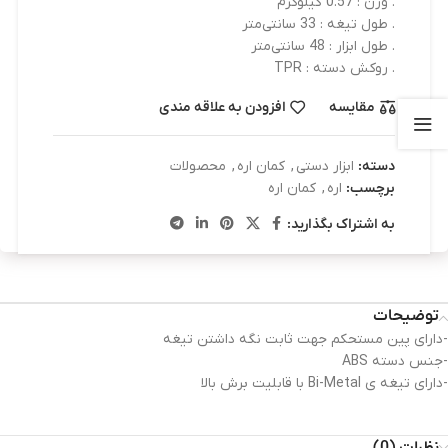
. وزن : 0.57 کیلوگرم
. طول تیغه : 33 سانتی‌متر
. طول ابزار : 48 سانتی‌متر
. روکش دسته : TPR
مقایسه
افزودن به علاقه مندی
دسته:
ابزار دستی
,
کمان اره
,
محصولات
برچسب:
اره
,
کمان اره
به اشتراک بگذارید:
توضیحات
-دارای پین مستحکم جهت ثابت نگه داشتن تیغه
-جنس دسته ABS
-دارای تیغه ی Bi-Metal با قابلیت برش بالا