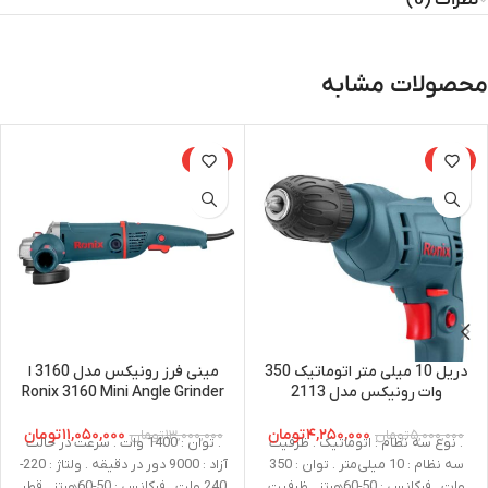
نظرات (0)
محصولات مشابه
-15%
-15%
دریل 10 میلی متر اتوماتیک 350
مینی فرز رونیکس مدل 3160 ا
وات رونیکس مدل 2113
Ronix 3160 Mini Angle Grinder
۴,۲۵۰,۰۰۰
تومان
۱۱,۰۵۰,۰۰۰
تومان
۵,۰۰۰,۰۰۰
تومان
۱۳,۰۰۰,۰۰۰
تومان
. نوع سه نظام : اتوماتیک . ظرفیت
. توان : 1400 وات . سرعت در حالت
سه نظام : 10 میلی‌متر . توان : 350
آزاد : 9000 دور در دقیقه . ولتاژ : 220-
وات . فرکانس : 50-60هرتز . ظرفیت
240 ولت . فرکانس : 50-60هرتز . قطر