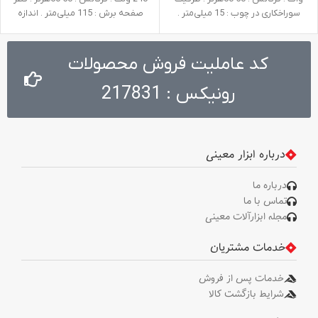
سوراخکاری در چوب : 15 میلی‌متر .
صفحه برش : 115 میلی‌متر . اندازه
ظرفیت سوراخکاری در فلز : 10
شفت : M14 . وزن : 3.2 کیلوگرم .
میلی‌متر . سرعت در حالت آزاد : صفر تا
متعلقات : دسته جانبی طراحی شده
3100 دور در دقیقه . ولتاژ : 220-240
توسط رونیکس، گارد، آچار صفحه،
کد عاملیت فروش محصولات
ولت . وزن : 1.1 کیلوگرم
آچار آلن
رونیکس : 217831
درباره ابزار معینی
درباره ما
تماس با ما
مجله ابزارآلات معینی
خدمات مشتریان
خدمات پس از فروش
شرایط بازگشت کالا