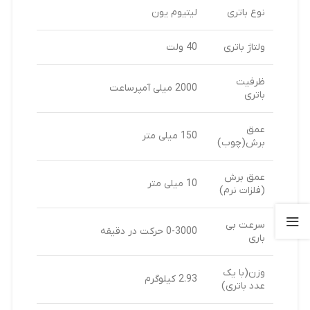
نوع باتری
لیتیوم یون
ولتاژ باتری
40 ولت
ظرفیت
2000 میلی آمپرساعت
باتری
عمق
150 میلی متر
برش(چوب)
عمق برش
10 میلی متر
(فلزات نرم)
سرعت بی
0-3000 حرکت در دقیقه
باری
وزن(با یک
2.93 کیلوگرم
عدد باتری)