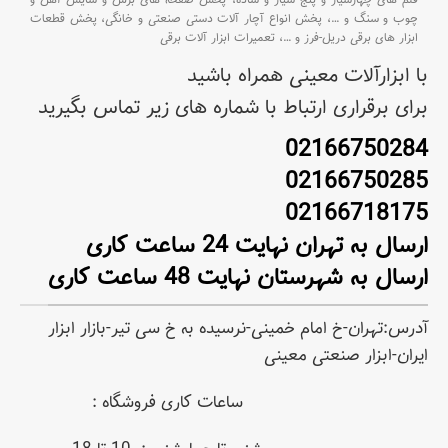
قلم های چهارشیار و پنج شیار و ساده،
پخش صفحه های برش و سایش آهن و
چوب و سنگ و
…،
پخش انواع آچار آلات دستی صنعتی و خانگی،
پخش قطعات
ابزار های برقی دریل-فرز و
…،
تعمیرات ابزار آلات برقی
با ابزارآلات معینی همراه باشید
برای برقراری ارتباط با شماره های زیر تماس بگیرید
02166750284
02166750285
02166718175
ارسال به تهران نهایت 24 ساعت کاری
ارسال به شهرستان نهایت 48 ساعت کاری
آدرس:تهران-خ امام خمینی-نرسیده به خ سی تیر-بازار ابزار
ایران-ابزار صنعتی معینی
ساعات کاری فروشگاه :