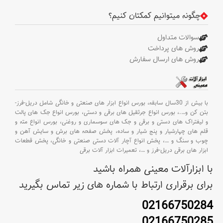
چگونه میتوانیم کمکتان کنیم؟
سوالات متداول
روش های پرداخت
روش های ارسال سفارش
با بیش از 30سال سابقه،
بورس انواع ابزار های صنعتی و خانگی شامل دریل-فرز-
بتن کن و
….،
بورس انواع جرثقیل های برقی و دستی،
بورس انواع جک های پالت
و لیفتراک های دستی و برقی و جک های سوسماری و روغنی،
بورس انواع مته و
قلم های چهارشیار و پنج شیار و ساده،
پخش صفحه های برش و سایش آهن و
چوب و سنگ و
…،
پخش انواع آچار آلات دستی صنعتی و خانگی،
پخش قطعات
ابزار های برقی دریل-فرز و
…،
تعمیرات ابزار آلات برقی
با ابزارآلات معینی همراه باشید
برای برقراری ارتباط با شماره های زیر تماس بگیرید
02166750284
02166750285