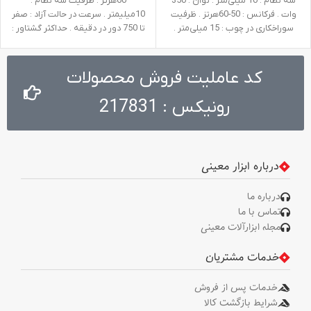
سه نظام : 10 میلی‌متر . توان : 350
60هرتز . ظرفیت سه نظام :
وات . فرکانس : 50-60هرتز . ظرفیت
10میلیمتر . سرعت در حالت آزاد : صفر
سوراخکاری در چوب : 15 میلی‌متر .
تا 750 دور در دقیقه . حداکثر گشتاور :
ظرفیت سوراخکاری در فلز : 10
25 نیوتن متر . ولتاژ : 220-240ولت .
میلی‌متر . سرعت در حالت آزاد : صفر تا
وزن : 1.3 کیلوگرم
3100 دور در دقیقه . ولتاژ : 220-240
کد عاملیت فروش محصولات
ولت . وزن : 1.1 کیلوگرم
رونیکس : 217831
درباره ابزار معینی
درباره ما
تماس با ما
مجله ابزارآلات معینی
خدمات مشتریان
خدمات پس از فروش
شرایط بازگشت کالا