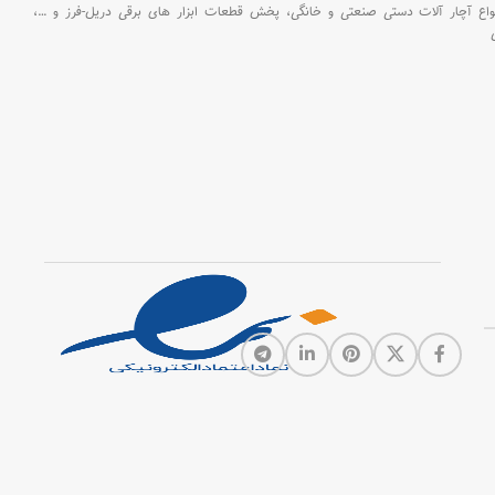
اع آچار آلات دستی صنعتی و خانگی،
پخش قطعات ابزار های برقی دریل-فرز و
…،
ولتی، شارژر با ق