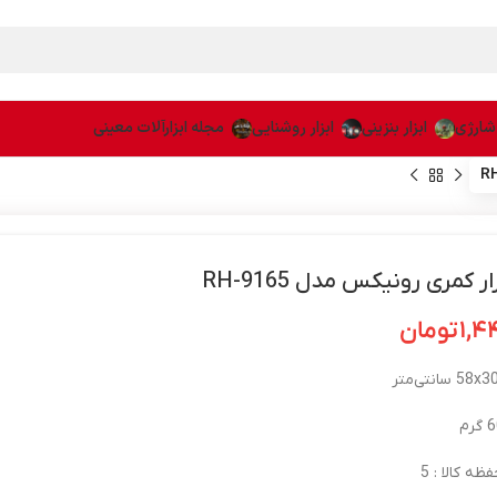
 شارژی
ابزار بنزینی
ابزار روشنایی
مجله ابزارآلات معینی
ر کمری رونیکس مدل RH-9165
۱,۴
تومان
ظه کالا : 5