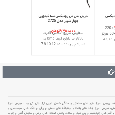
دریل بتن کن رونیکس سه کیلویی
دریل پیچ گوشتی
چهار شیار مدل 2725
مدل 8614
. توان : 220 وات . ولتاژ : 220-
۹,۳۵۰,۰۰۰
تومان
۰
۱۶,۰۰۰,۰۰۰
تومان
سفارش سریع=تماس قدرت
. نوع سه نظام 
240 ولت . فرکانس : 50-60 هرتز
850وات دارای کیف bmc به
 دقیقه :
همراه چهارعدد مته 7.8.10.12
ه . ابعاد
باتری : 5
صفحه سنباده : 110*100 میلی
1. کیلوگرم .
1500 دور در
اده، پد
گشتاور 
میلی‌متر . ح
تکنولوژی باتری 
حداکثر ظرفیت 
بورس انواع ابزار های صنعتی و خانگی شامل دریل-فرز- بتن کن و
….،
بورس انواع
کیلوگرم . نوع بس
ستی،
بورس انواع جک های پالت و لیفتراک های دستی و برقی و جک های سوسماری و
BMC مقاوم 
و قلم های چهارشیار و پنج شیار و ساده،
پخش صفحه های برش و سایش آهن و چوب