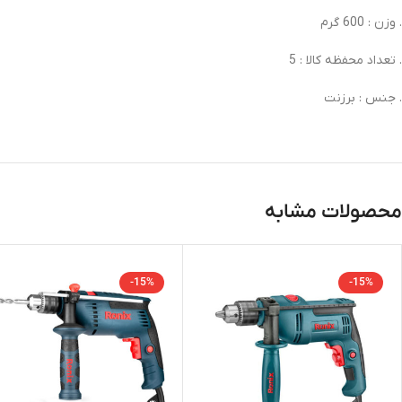
. وزن : 600 گرم
. تعداد محفظه کالا : 5
. جنس : برزنت
محصولات مشابه
-15%
-15%