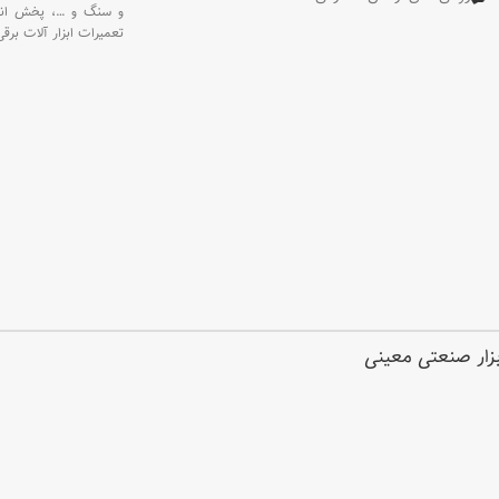
و سنگ و
…،
پخش انو
تعمیرات ابزار آلات برقی
ابزار صنعتی معینی