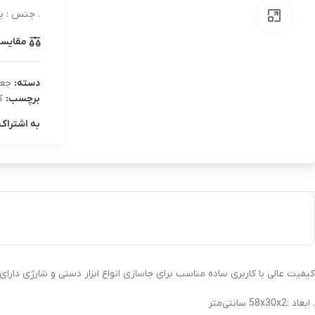
. جنس : ب
بزرگنمایی تصویر
مقایس
دسته:
جعب
برچسب:
ک
به اشتراک 
کیفیت عالی با کاربری ساده مناسب برای جاسازی انواع ابزار دستی و شارژی دار
. ابعاد :58x30x2 سانتی‌متر