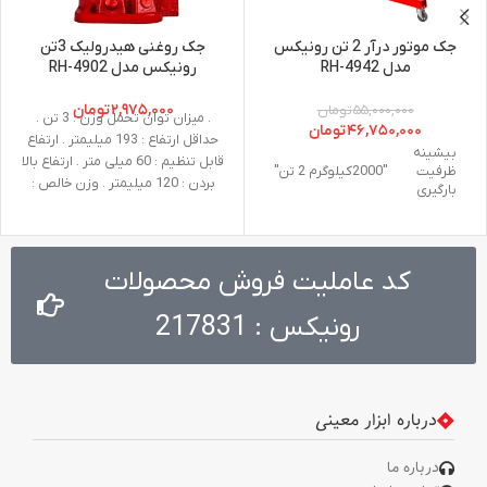
جک موتور درآر 2 تن رونیکس
جک روغنی هیدرولیک 3تن
مدل RH-4942
رونیکس مدل RH-4902
۲,۹۷۵,۰۰۰
تومان
۵۵,۰۰۰,۰۰۰
تومان
. میزان توان تحمل وزن : 3 تن .
۴۶,۷۵۰,۰۰۰
تومان
حداقل ارتفاع : 193 میلیمتر . ارتفاع
بیشینه
قابل تنظیم : 60 میلی متر . ارتفاع بالا
ظرفیت
"2000کیلوگرم 2 تن"
بردن : 120 میلیمتر . وزن خالص :
بارگیری
2.58کیلوگرم
ارتفاع
در
25 - 2140 میلی متر
کد عاملیت فروش محصولات
حالت
باز شده
رونیکس : 217831
ارتفاع
در
حالت
1620 میلی متر
جمع
درباره ابزار معینی
شده
درباره ما
جنس
Q235