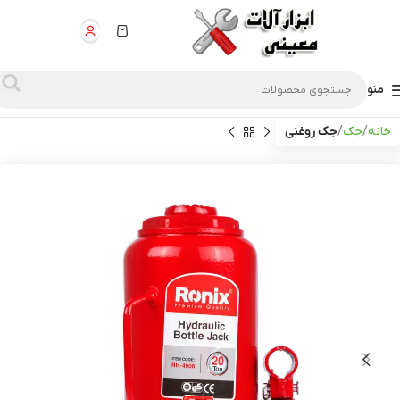
منو
خانه
جک
جک روغنی