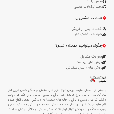
تماس با ما
مجله ابزارآلات معینی
جنس
HT150
چرخ ها
خدمات مشتریان
قطر
76، 89، 110 میلی
خدمات پس از فروش
چرخ ها
متر
شرایط بازگشت کالا
تعداد
چگونه میتوانیم کمکتان کنیم؟
ظرفیت
2 تن
قابل
باگیری
سوالات متداول
روش های پرداخت
روش های ارسال سفارش
"بسته بندی1:
22.66 کیلوگرم
وزن
بسته بندی2: 66.28
خالص
کیلوگرم وزن کلی :
88.94 کیلوگرم"
با بیش از 30سال سابقه،
بورس انواع ابزار های صنعتی و خانگی شامل دریل-فرز-
بتن کن و
….،
بورس انواع جرثقیل های برقی و دستی،
بورس انواع جک های پالت
"بسته بندی1:
و لیفتراک های دستی و برقی و جک های سوسماری و روغنی،
بورس انواع مته و
23.96 کیلوگرم
وزن
قلم های چهارشیار و پنج شیار و ساده،
پخش صفحه های برش و سایش آهن و
بسته بندی2: 69.1
ناخالص
چوب و سنگ و
…،
پخش انواع آچار آلات دستی صنعتی و خانگی،
پخش قطعات
کیلوگرم وزن کلی :