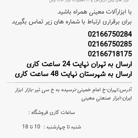
ابزار های برقی دریل-فرز و
…،
تعمیرات ابزار آلات برقی
93.06 کیلوگرم"
با ابزارآلات معینی همراه باشید
بسته
کارتن
برای برقراری ارتباط با شماره های زیر تماس بگیرید
بندی
02166750284
02166750285
02166718175
ارسال به تهران نهایت 24 ساعت کاری
ارسال به شهرستان نهایت 48 ساعت کاری
آدرس:تهران-خ امام خمینی-نرسیده به خ سی تیر-بازار ابزار
ایران-ابزار صنعتی معینی
ساعات کاری فروشگاه :
شنبه تا چهارشنبه : 10 تا 18