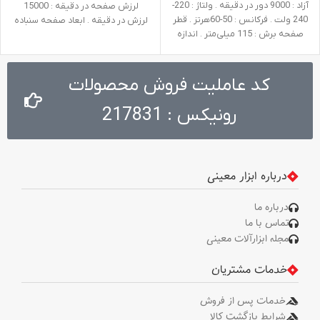
آزاد : 9000 دور در دقیقه . ولتاژ : 220-
لرزش صفحه در دقیقه : 15000
240 ولت . فرکانس : 50-60هرتز . قطر
لرزش در دقیقه . ابعاد صفحه سنباده
صفحه برش : 115 میلی‌متر . اندازه
: 110*100 میلی متر . وزن : 1.4
شفت : M14 . وزن : 3.2 کیلوگرم .
کیلوگرم . متعلقات : یک صفحه
متعلقات : دسته جانبی طراحی شده
سنباده، پد اسفنجی
توسط رونیکس، گارد، آچار صفحه،
کد عاملیت فروش محصولات
آچار آلن
رونیکس : 217831
درباره ابزار معینی
درباره ما
تماس با ما
مجله ابزارآلات معینی
خدمات مشتریان
خدمات پس از فروش
شرایط بازگشت کالا