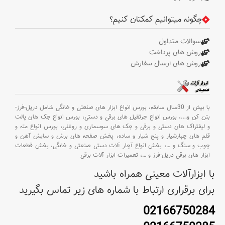
چگونه میتوانیم کمکتان کنیم؟
سوالات متداول
روش های پرداخت
روش های ارسال سفارش
با بیش از 30سال سابقه،
بورس انواع ابزار های صنعتی و خانگی شامل دریل-فرز-
بتن کن و
….،
بورس انواع جرثقیل های برقی و دستی،
بورس انواع جک های پالت
و لیفتراک های دستی و برقی و جک های سوسماری و روغنی،
بورس انواع مته و
قلم های چهارشیار و پنج شیار و ساده،
پخش صفحه های برش و سایش آهن و
چوب و سنگ و
…،
پخش انواع آچار آلات دستی صنعتی و خانگی،
پخش قطعات
ابزار های برقی دریل-فرز و
…،
تعمیرات ابزار آلات برقی
با ابزارآلات معینی همراه باشید
برای برقراری ارتباط با شماره های زیر تماس بگیرید
02166750284