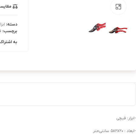
مقایس
بزرگنمایی تصویر
دسته:
ابزا
برچسب:
ق
به اشتراک 
-ابزار: قیچی
-ابعاد : ۵x۲x۲۰ سانتی‌متر