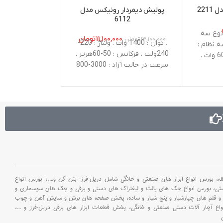
دریل شارژی رونیک
221
پولیش دیمردار رونیکس مدل
6112
,۵۰۰,۰۰۰
. تکنولوژی باتری 
گرم . نوع سه
۱۱,۱۰۰,۰۰۰
تومان
۱۳,۱۰۰,۰۰۰
تومان
باتری : 2
. توان : 1400 وات . ولتاژ : 220-
ه نظام :
1.5 آمپرساعت .
240ولت . فرکانس : 50-60هرتز .
13 میلی‌متر . توان : 600 وات .
30 نیوتن ‌متر
سرعت در حالت آزاد : 3000-800
60 هرتز . ظرفیت
دور در دقیقه . قطر صفحه
ی : 13-30 میلی‌متر .
صفر
پولیش : 180 میلیمتر . وزن :
صفر تا
حداکثر ظرفیت 
2.85کیلوگرم . متعلقات : آچار
3000 دور در دقیقه . ولتاژ : 220-
چوب : 0
آلن،دسته Dشکل،دو عدد پیچ M8
: دسته
،دو عدد واشر تخت،صفحه
توسط
پولیش،پد پشمی،یک جفت ذغال
ق، آچار
یک فست 
بورس انواع ابزار های صنعتی و خانگی شامل دریل-فرز- بتن کن و
….،
بورس انواع
ستی،
بورس انواع جک های پالت و لیفتراک های دستی و برقی و جک های سوسماری و
و قلم های چهارشیار و پنج شیار و ساده،
پخش صفحه های برش و سایش آهن و چوب
اع آچار آلات دستی صنعتی و خانگی،
پخش قطعات ابزار های برقی دریل-فرز و
…،