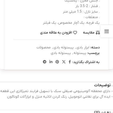
. جنس مخزن : پلاستیک
. فشار : 2-3.5 بار
. سایز نازل : 1.5 میلی متر
. متعلقات :
یک فرچه، یک آچار مخصوص، یک فیلتر
مقایسه
افزودن به علاقه مندی
دسته:
ابزار بادی
,
پیستوله بادی
,
محصولات
برچسب:
پیستوله
,
پیستوله بادی
به اشتراک بگذارید:
توضیحات
– دارای محفظه آلومینیومی صیقلی سبک با تسهیل فرایند تمیزکاری این قطعه
– ایده آل برای نقاشی اتوموبیل، رنگ کردن اثاثیه منزل و ابزارآلات گوناگون