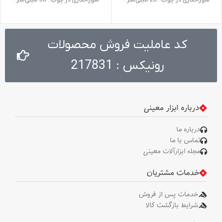
سوراخکاری در چوب : 20 میلی‌متر .
سوراخکاری در چوب : 30 میلی‌متر .
ظرفیت سوراخکاری در فلز : 13
حداکثر ظرفیت سوراخکاری درفلز : 13
میلی‌متر
میلی‌متر . حداکثر ظرفیت سوراخکاری
در بتن : 16 میلی‌متر . سرعت در حالت
آزاد : 0 تا 1100 دور در دقیقه 0 تا
کد عاملیت فروش محصولات
2800 دور در دقیقه . ولتاژ : 220-240
ولت . وزن : 3.5 کیلوگرم . نوع بسته
رونیکس : 217831
‌بندی : کیف BMC مقاوم در برابر
ضربه . متعلقات : دسته جانبی طراحی
شده توسط رونیکس، میله تنظیم
عمق، آچار سه نظام
درباره ابزار معینی
درباره ما
تماس با ما
مجله ابزارآلات معینی
خدمات مشتریان
خدمات پس از فروش
شرایط بازگشت کالا