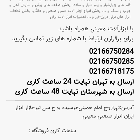
قلم های چهارشیار و پنج شیار و ساده،
پخش صفحه های برش و سایش آهن و
چوب و سنگ و
…،
پخش انواع آچار آلات دستی صنعتی و خانگی،
پخش قطعات
ابزار های برقی دریل-فرز و
…،
تعمیرات ابزار آلات برقی
با ابزارآلات معینی همراه باشید
برای برقراری ارتباط با شماره های زیر تماس بگیرید
02166750284
02166750285
02166718175
ارسال به تهران نهایت 24 ساعت کاری
ارسال به شهرستان نهایت 48 ساعت کاری
آدرس:تهران-خ امام خمینی-نرسیده به خ سی تیر-بازار ابزار
ایران-ابزار صنعتی معینی
ساعات کاری فروشگاه :