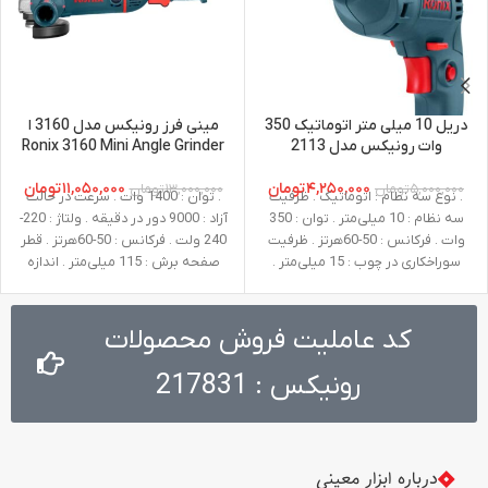
دریل 10 میلی متر اتوماتیک 350
مینی فرز رونیکس مدل 3160 ا
وات رونیکس مدل 2113
Ronix 3160 Mini Angle Grinder
۴,۲۵۰,۰۰۰
تومان
۱۱,۰۵۰,۰۰۰
تومان
۵,۰۰۰,۰۰۰
تومان
۱۳,۰۰۰,۰۰۰
تومان
. نوع سه نظام : اتوماتیک . ظرفیت
. توان : 1400 وات . سرعت در حالت
سه نظام : 10 میلی‌متر . توان : 350
آزاد : 9000 دور در دقیقه . ولتاژ : 220-
وات . فرکانس : 50-60هرتز . ظرفیت
240 ولت . فرکانس : 50-60هرتز . قطر
سوراخکاری در چوب : 15 میلی‌متر .
صفحه برش : 115 میلی‌متر . اندازه
ظرفیت سوراخکاری در فلز : 10
شفت : M14 . وزن : 3.2 کیلوگرم .
میلی‌متر . سرعت در حالت آزاد : صفر تا
متعلقات : دسته جانبی طراحی شده
3100 دور در دقیقه . ولتاژ : 220-240
توسط رونیکس، گارد، آچار صفحه،
کد عاملیت فروش محصولات
ولت . وزن : 1.1 کیلوگرم
آچار آلن
رونیکس : 217831
درباره ابزار معینی