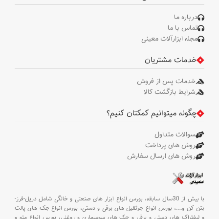
درباره ما
تماس با ما
مجله ابزارآلات معینی
خدمات مشتریان
خدمات پس از فروش
شرایط بازگشت کالا
چگونه میتوانیم کمکتان کنیم؟
سوالات متداول
روش های پرداخت
روش های ارسال سفارش
با بیش از 30سال سابقه،
بورس انواع ابزار های صنعتی و خانگی شامل دریل-فرز-
بتن کن و
….،
بورس انواع جرثقیل های برقی و دستی،
بورس انواع جک های پالت
و لیفتراک های دستی و برقی و جک های سوسماری و روغنی،
بورس انواع مته و