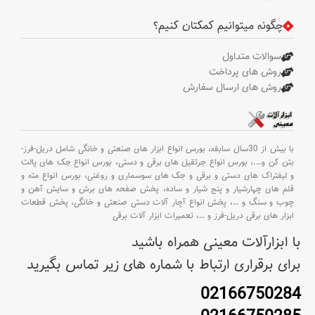
چگونه میتوانیم کمکتان کنیم؟
سوالات متداول
روش های پرداخت
روش های ارسال سفارش
با بیش از 30سال سابقه،
بورس انواع ابزار های صنعتی و خانگی شامل دریل-فرز-
بتن کن و
….،
بورس انواع جرثقیل های برقی و دستی،
بورس انواع جک های پالت
و لیفتراک های دستی و برقی و جک های سوسماری و روغنی،
بورس انواع مته و
قلم های چهارشیار و پنج شیار و ساده،
پخش صفحه های برش و سایش آهن و
چوب و سنگ و
…،
پخش انواع آچار آلات دستی صنعتی و خانگی،
پخش قطعات
ابزار های برقی دریل-فرز و
…،
تعمیرات ابزار آلات برقی
با ابزارآلات معینی همراه باشید
برای برقراری ارتباط با شماره های زیر تماس بگیرید
02166750284