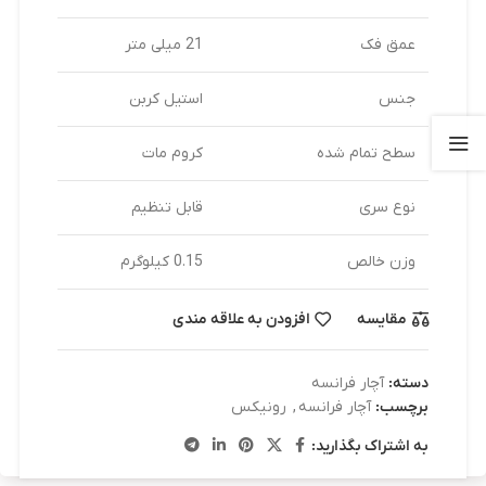
عمق فک
21 میلی متر
جنس
استیل کربن
سطح تمام شده
کروم مات
نوع سری
قابل تنظیم
وزن خالص
0.15 کیلوگرم
مقایسه
افزودن به علاقه مندی
دسته:
آچار فرانسه
برچسب:
آچار فرانسه
,
رونیکس
به اشتراک بگذارید: