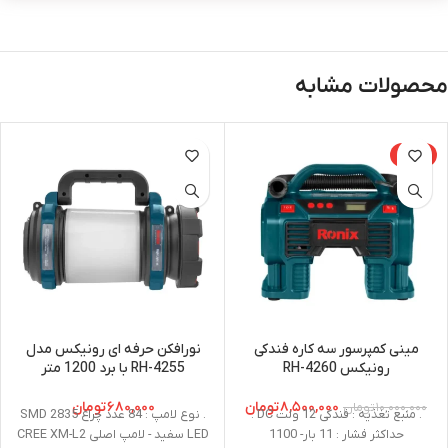
محصولات مشابه
-15%
مینی کمپرسور سه کاره فندکی
نورافکن حرفه ای رونیکس مدل
رونیکس RH-4260
4255-RH با برد 1200 متر
۸,۵۰۰,۰۰۰
تومان
۶۸۰,۰۰۰
تومان
۱۰,۰۰۰,۰۰۰
تومان
. منبع تغذیه : فندکی 12 ولت DC .
. نوع لامپ : 84 عدد چراغ SMD 2835
حداکثر فشار : 11 بار- 1100
LED سفید - لامپ اصلی CREE XM-L2